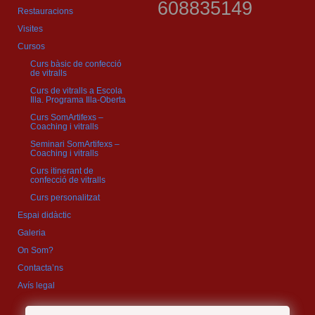
608835149
Restauracions
Visites
Cursos
Curs bàsic de confecció
de vitralls
Curs de vitralls a Escola
Illa. Programa Illa-Oberta
Curs SomArtifexs –
Coaching i vitralls
Seminari SomArtifexs –
Coaching i vitralls
Curs itinerant de
confecció de vitralls
Curs personalitzat
Espai didàctic
Galeria
On Som?
Contacta’ns
Avís legal