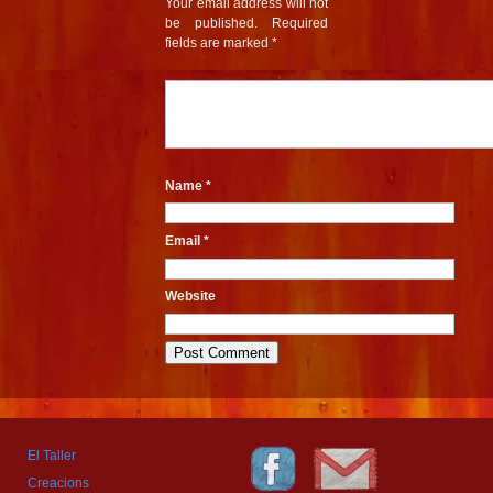
Your email address will not
be published.
Required
fields are marked
*
Name
*
Email
*
Website
El Taller
Creacions