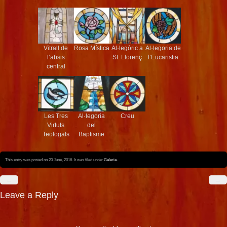
Vitrall de
Rosa Mística
Al·legòric a
Al·legoria de
l’absis
St. Llorenç
l’Eucaristia
central
Les Tres
Al·legoria
Creu
Virtuts
del
Teologals
Baptisme
This entry was posted on 20 June, 2016. It was filed under
Galeria
.
←
→
Leave a Reply