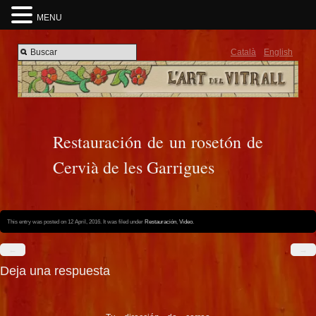
MENU
Català
English
Restauración de un rosetón de
Cervià de les Garrigues
This entry was posted on 12 April, 2016. It was filed under
Restauración
,
Video
.
←
→
Deja una respuesta